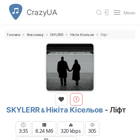
CrazyUA
Меню
Головна
Виконавці
SKYLERR
Нікіта Кісельов
Ліфт
SKYLERR
Нікіта Кісельов
- Ліфт
3:35
8.24 Мб
320 kbps
305