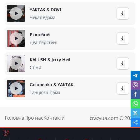
YAKTAK & DOVI
Чекає вдома
Pianoбой
Два перстені
KALUSH & Jerry Heil
Стіни
Golubenko & YAKTAK
Танцюєш сама
Головна
Про нас
Контакти
crazyua.com © 2024