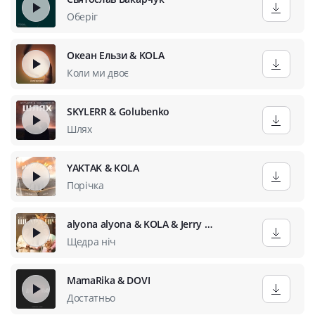
Оберіг
Океан Ельзи & KOLA
Коли ми двоє
SKYLERR & Golubenko
Шлях
YAKTAK & KOLA
Порічка
alyona alyona & KOLA & Jerry Heil
Щедра ніч
MamaRika & DOVI
Достатньо