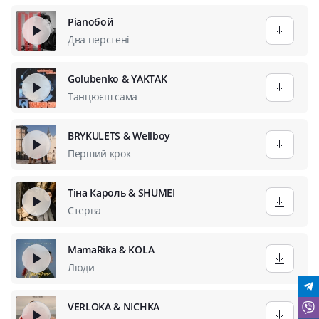
Pianoбой
Два перстені
Golubenko & YAKTAK
Танцюєш сама
BRYKULETS & Wellboy
Перший крок
Тіна Кароль & SHUMEI
Стерва
MamaRika & KOLA
Люди
VERLOKA & NICHKA