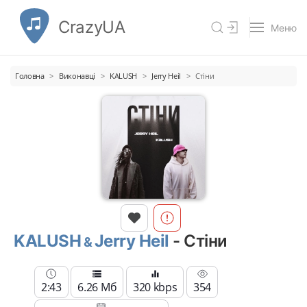
CrazyUA
Меню
Головна
Виконавці
KALUSH
Jerry Heil
Стіни
KALUSH
Jerry Heil
- Стіни
2:43
6.26 Мб
320 kbps
354