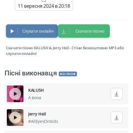
11 вересня 2024 в 20:18
Слухати онлайн
Скачати пісню
Скачати пісню KALUSH & Jerry Heil - Стіни безкоштовно MP3 або
слухати онлайн!
Пісні виконавця
ВСІ ПІСНІ
KALUSH
А вона
Jerry Heil
#AllEyesOnKids