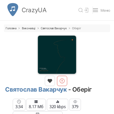
CrazyUA
Меню
Головна
Виконавці
Святослав Вакарчук
Оберіг
Святослав Вакарчук
- Оберіг
3:34
8.17 Мб
320 kbps
379