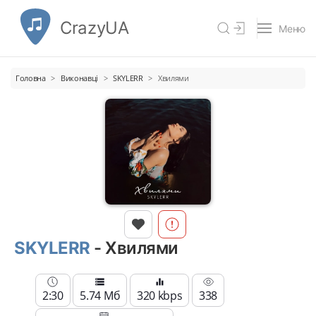
CrazyUA
Меню
Головна
Виконавці
SKYLERR
Хвилями
SKYLERR
- Хвилями
2:30
5.74 Мб
320 kbps
338