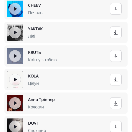
CHEEV
Печаль
YAKTAK
Лілії
KRUTЬ
Квітну з тобою
KOLA
Цілуй
Анна Трінчер
Колоски
DOVI
Спокійно