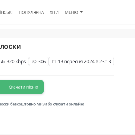
ЇНСЬКІ
ПОПУЛЯРНА
ХІТИ
МЕНЮ
олоски
320 kbps
306
13 вересня 2024 в 23:13
Скачати пісню
олоски безкоштовно MP3 або слухати онлайн!