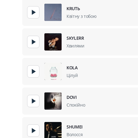
KRUTЬ
Квітну з тобою
SKYLERR
Хвилями
KOLA
Цілуй
DOVI
Спокійно
SHUMEI
Волосся