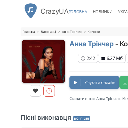
CrazyUA
ГОЛОВНА
НОВИНКИ
УКРА
Головна
Виконавці
Анна Трінчер
Колоски
Анна Трінчер
- К
2:42
6.27 Мб
Слухати онлайн
Скачати пісню Анна Трінчер - К
Пісні виконавця
ВСІ ПІСНІ