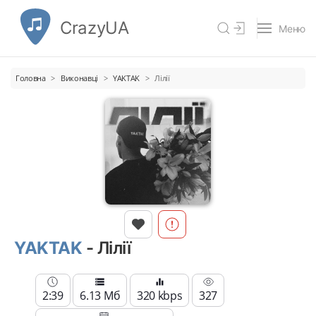
CrazyUA
Меню
Головна
Виконавці
YAKTAK
Лілії
YAKTAK
- Лілії
2:39
6.13 Мб
320 kbps
327