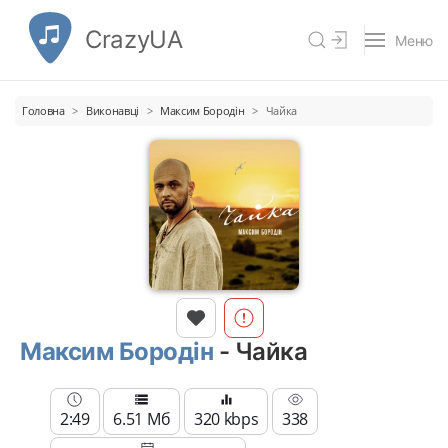
CrazyUA
Меню
Головна
Виконавці
Максим Бородін
Чайка
Максим Бородін
- Чайка
2:49
6.51 Мб
320 kbps
338