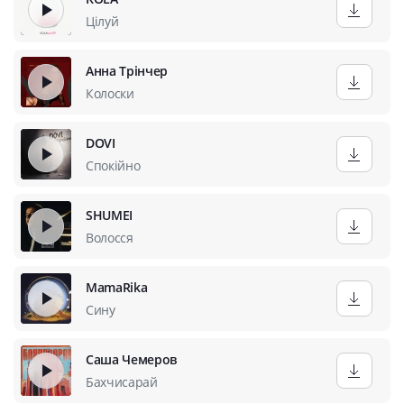
Цілуй
Анна Трінчер
Колоски
DOVI
Спокійно
SHUMEI
Волосся
MamaRika
Сину
Саша Чемеров
Бахчисарай