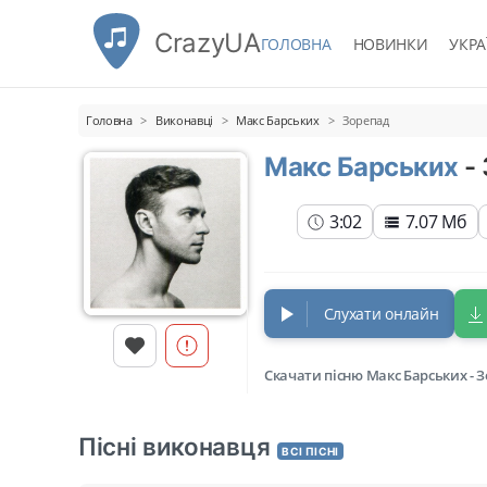
CrazyUA
ГОЛОВНА
НОВИНКИ
УКРА
Головна
Виконавці
Макс Барських
Зорепад
Макс Барських
-
3:02
7.07 Мб
Слухати онлайн
Скачати пісню Макс Барських - 
Пісні виконавця
ВСІ ПІСНІ