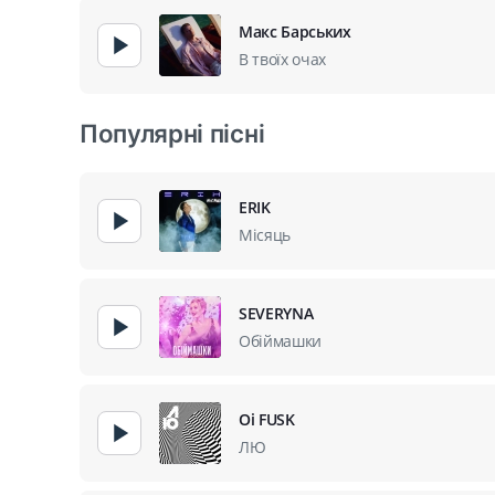
Макс Барських
В твоїх очах
Популярні пісні
ERIK
Місяць
SEVERYNA
Обіймашки
Oi FUSK
ЛЮ