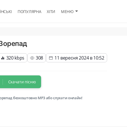
ЇНСЬКІ
ПОПУЛЯРНА
ХІТИ
МЕНЮ
 Зорепад
320 kbps
308
11 вересня 2024 в 10:52
Скачати пісню
Зорепад безкоштовно MP3 або слухати онлайн!