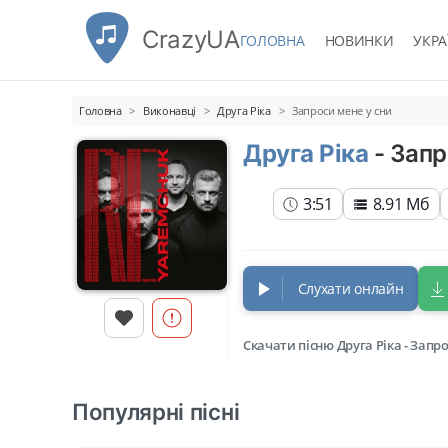
CrazyUA
ГОЛОВНА
НОВИНКИ
УКРА
Головна
Виконавці
Друга Ріка
Запроси мене у сни
Друга Ріка
- Запр
3:51
8.91 Мб
Слухати онлайн
Скачати пісню Друга Ріка - Запр
Популярні пісні