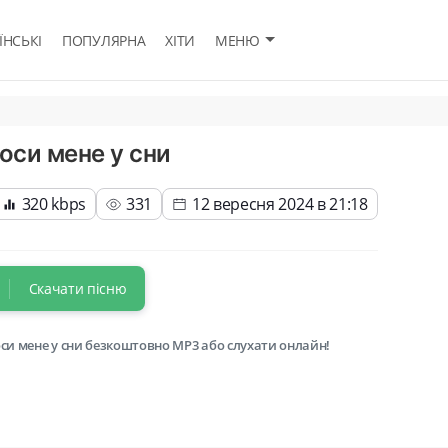
ЇНСЬКІ
ПОПУЛЯРНА
ХІТИ
МЕНЮ
оси мене у сни
320 kbps
331
12 вересня 2024 в 21:18
Скачати пісню
оси мене у сни безкоштовно MP3 або слухати онлайн!