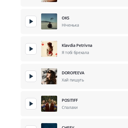
OKS
Ніченька
Klavdia Petrivna
Я тобі брехала
DOROFEEVA
Хай пишуть
POSITIFF
Спалахи
CHEEV