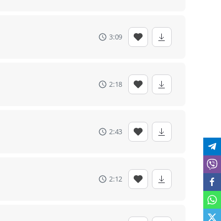
3:09
2:18
2:43
2:12