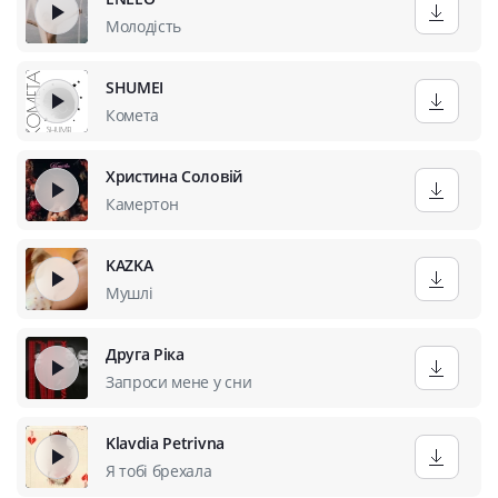
Молодість
SHUMEI
Комета
Христина Соловій
Камертон
KAZKA
Мушлі
Друга Ріка
Запроси мене у сни
Klavdia Petrivna
Я тобі брехала