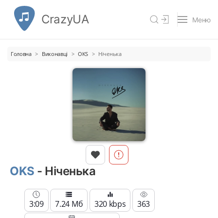
CrazyUA
Меню
Головна
Виконавці
OKS
Ніченька
OKS
- Ніченька
3:09
7.24 Мб
320 kbps
363