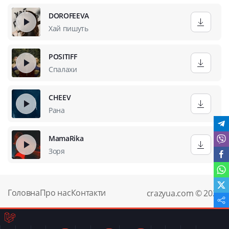
DOROFEEVA
Хай пишуть
POSITIFF
Спалахи
CHEEV
Рана
MamaRika
Зоря
Головна
Про нас
Контакти
crazyua.com © 2024