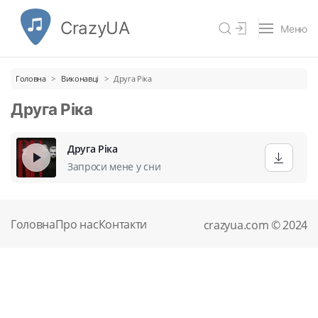
CrazyUA
Меню
Головна
Виконавці
Друга Ріка
Друга Ріка
Друга Ріка
Запроси мене у сни
Головна
Про нас
Контакти
crazyua.com © 2024