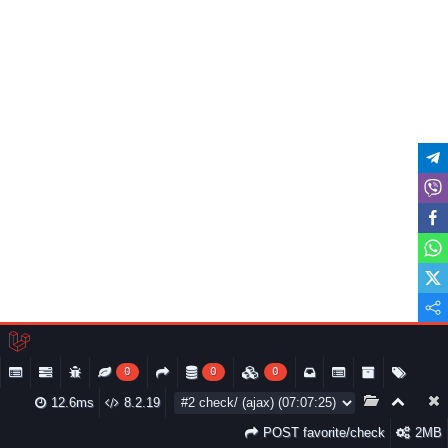
0
0
0
12.6ms
8.2.19
POST favorite/check
2MB