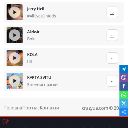
Jerry Heil
#AllEyesOnKids
Aleksir
Воїн
KOLA
ШІ
KARTA SVITU
З кожної праски
Головна
Про нас
Контакти
crazyua.com © 2024