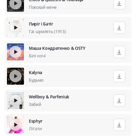
Покохай мене
Пиріг і Батіг
Гаї шумлять (1913)
Маша Кондратенко & OSTY
Білі ночі
Kalyna
Будьмо
Wellboy & Parfeniuk
Забий
Esphyr
Літати