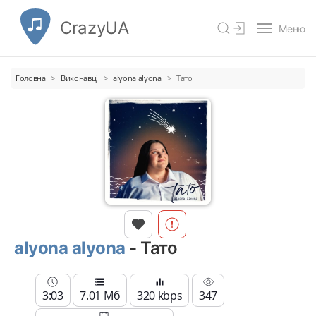
CrazyUA
Меню
Головна
Виконавці
alyona alyona
Тато
alyona alyona
- Тато
3:03
7.01 Мб
320 kbps
347