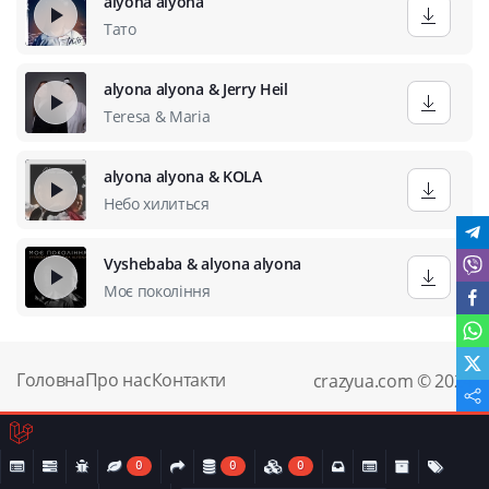
alyona alyona
Тато
alyona alyona & Jerry Heil
Teresa & Maria
alyona alyona & KOLA
Небо хилиться
Vyshebaba & alyona alyona
Моє покоління
Головна
Про нас
Контакти
crazyua.com © 2024
0
0
0