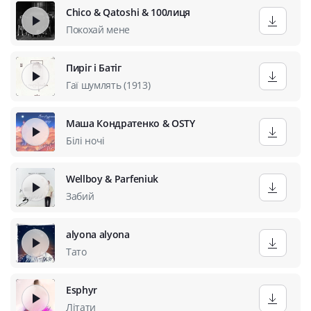
Chico & Qatoshi & 100лиця
Покохай мене
Пиріг і Батіг
Гаї шумлять (1913)
Маша Кондратенко & OSTY
Білі ночі
Wellboy & Parfeniuk
Забий
alyona alyona
Тато
Esphyr
Літати