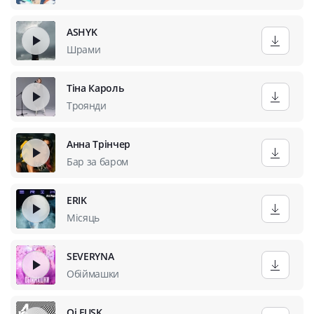
ASHYK
Шрами
Тіна Кароль
Троянди
Анна Трінчер
Бар за баром
ERIK
Місяць
SEVERYNA
Обіймашки
Oi FUSK