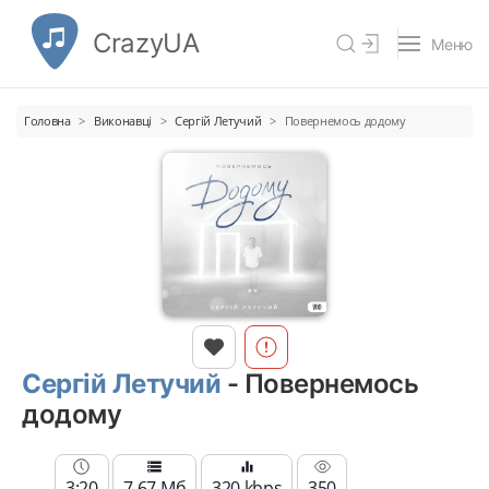
CrazyUA
Меню
Головна
Виконавці
Сергій Летучий
Повернемось додому
Сергій Летучий
- Повернемось
додому
3:20
7.67 Мб
320 kbps
350