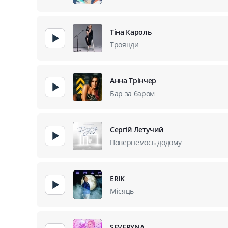
Тіна Кароль
Троянди
Анна Трінчер
Бар за баром
Сергій Летучий
Повернемось додому
ERIK
Місяць
SEVERYNA