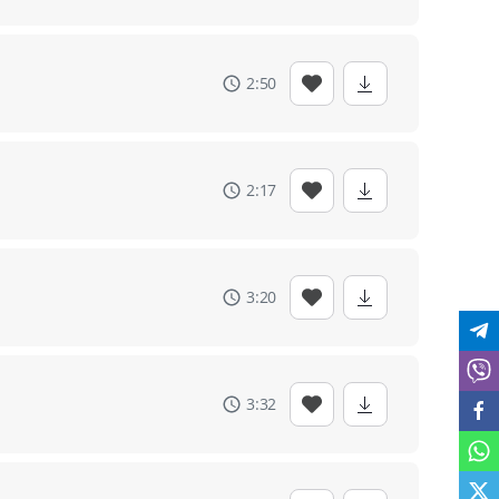
2:50
2:17
3:20
3:32