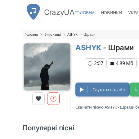
CrazyUA
ГОЛОВНА
НОВИНКИ
УКРА
Головна
Виконавці
ASHYK
Шрами
ASHYK
- Шрами
2:07
4.89 Мб
Слухати онлайн
Скачати пісню ASHYK - Шрами б
Популярні пісні