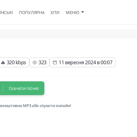
ЇНСЬКІ
ПОПУЛЯРНА
ХІТИ
МЕНЮ
320 kbps
323
11 вересня 2024 в 00:07
Скачати пісню
езкоштовно MP3 або слухати онлайн!