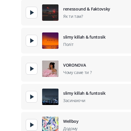
renessound & Faktovsky
Як ти там?
slimy killah & funtosik
Політ
VORONOVA
Чому саме ти ?
slimy killah & funtosik
Засинаючи
Wellboy
Додому