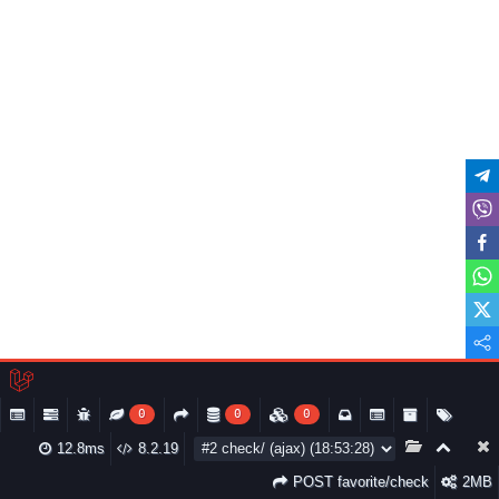
0
0
0
12.8ms
8.2.19
POST favorite/check
2MB