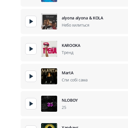
alyona alyona & KOLA
Небо хилиться
KAROOKA
Тренд
MartA
Спи собі сама
NLOBOY
25
Харфанг