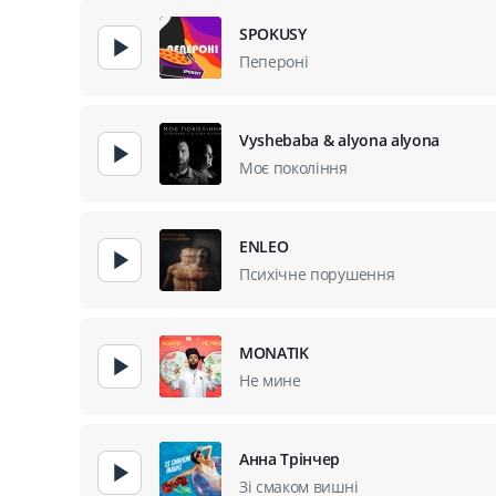
SPOKUSY
Пепероні
Vyshebaba & alyona alyona
Моє покоління
ENLEO
Психічне порушення
MONATIK
Не мине
Анна Трінчер
Зі смаком вишні