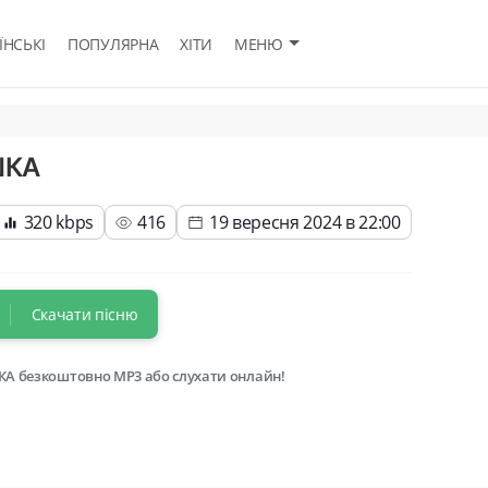
ЇНСЬКІ
ПОПУЛЯРНА
ХІТИ
МЕНЮ
ШКА
320 kbps
416
19 вересня 2024 в 22:00
Скачати пісню
КА безкоштовно MP3 або слухати онлайн!