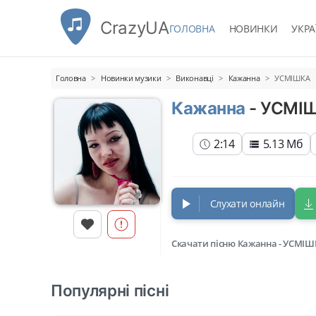
CrazyUA
ГОЛОВНА
НОВИНКИ
УКРА
Головна
Новинки музики
Виконавці
Кажанна
УСМІШКА
Кажанна
- УСМІ
2:14
5.13 Мб
Слухати онлайн
Скачати пісню Кажанна - УСМІШ
Популярні пісні