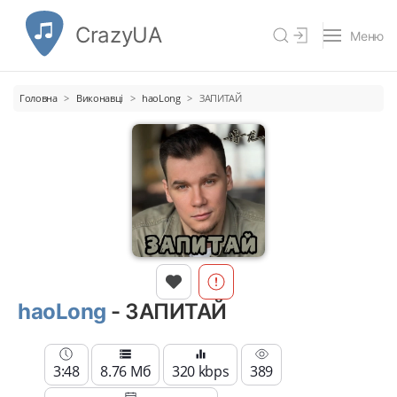
CrazyUA
Меню
Головна
Виконавці
haoLong
ЗАПИТАЙ
haoLong
- ЗАПИТАЙ
3:48
8.76 Мб
320 kbps
389