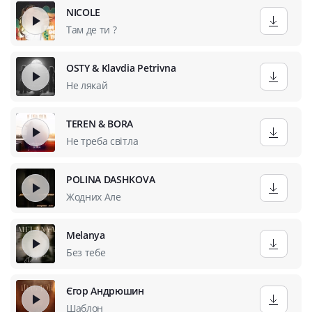
NICOLE
Там де ти ?
OSTY & Klavdia Petrivna
Не лякай
TEREN & BORA
Не треба світла
POLINA DASHKOVA
Жодних Але
Melanya
Без тебе
Єгор Андрюшин
Шаблон