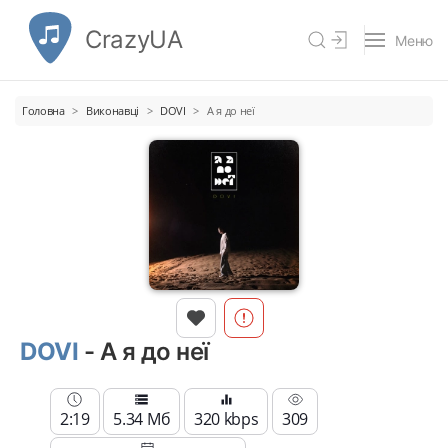
CrazyUA
Меню
Головна
Виконавці
DOVI
А я до неї
DOVI
- А я до неї
2:19
5.34 Мб
320 kbps
309