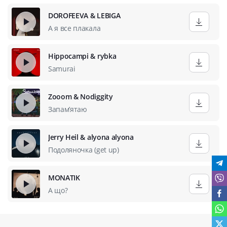
DOROFEEVA & LEBIGA
А я все плакала
Hippocampi & rybka
Samurai
Zooom & Nodiggity
Запамʼятаю
Jerry Heil & alyona alyona
Подоляночка (get up)
MONATIK
А що?