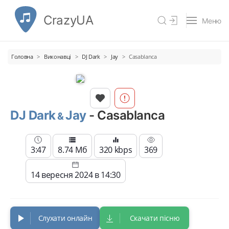
CrazyUA
Меню
Головна
Виконавці
DJ Dark
Jay
Casablanca
DJ Dark
Jay
- Casablanca
3:47
8.74 Мб
320 kbps
369
14 вересня 2024 в 14:30
Слухати онлайн
Скачати пісню