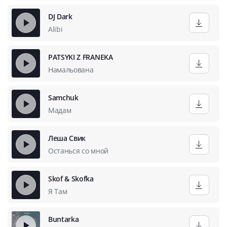
DJ Dark
Alibi
PATSYKI Z FRANEKA
Намальована
Samchuk
Мадам
Леша Свик
Останься со мной
Skof & Skofka
Я Там
Buntarka