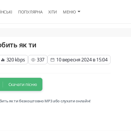
ЇНСЬКІ
ПОПУЛЯРНА
ХІТИ
МЕНЮ
юбить як ти
320 kbps
337
10 вересня 2024 в 15:04
Скачати пісню
юбить як ти безкоштовно MP3 або слухати онлайн!