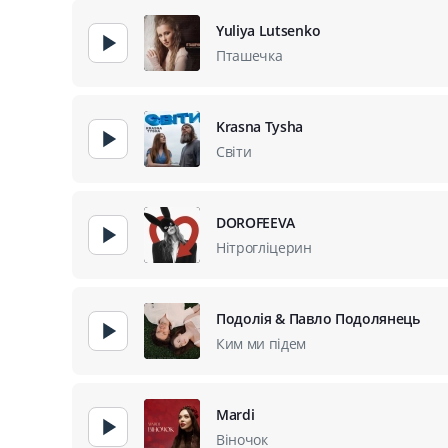
Yuliya Lutsenko
Пташечка
Krasna Tysha
Світи
DOROFEEVA
Нітрогліцерин
Подолія & Павло Подолянець
Ким ми підем
Mardi
Віночок