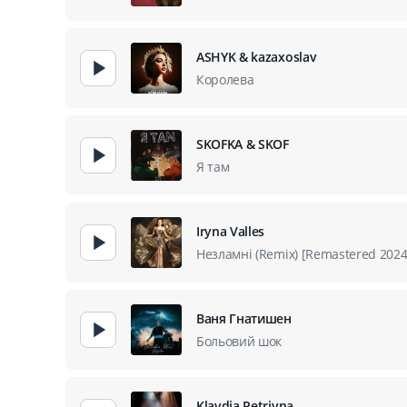
ASHYK & kazaxoslav
Королева
SKOFKA & SKOF
Я там
Iryna Valles
Незламні (Remix) [Remastered 2024
Ваня Гнатишен
Больовий шок
Klavdia Petrivna