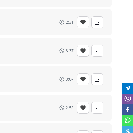
2:31
3:37
3:07
2:52