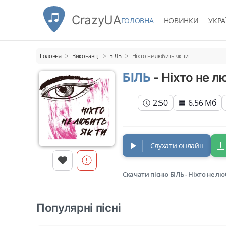
CrazyUA
ГОЛОВНА
НОВИНКИ
УКРА
Головна
Виконавці
БІЛЬ
Ніхто не любить як ти
БІЛЬ
- Ніхто не л
2:50
6.56 Мб
Слухати онлайн
Скачати пісню БІЛЬ - Ніхто не л
Популярні пісні