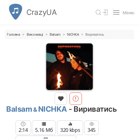
CrazyUA
Меню
Головна
Виконавці
Balsam
NICHKA
Вириватись
Balsam
NICHKA
- Вириватись
2:14
5.16 Мб
320 kbps
345