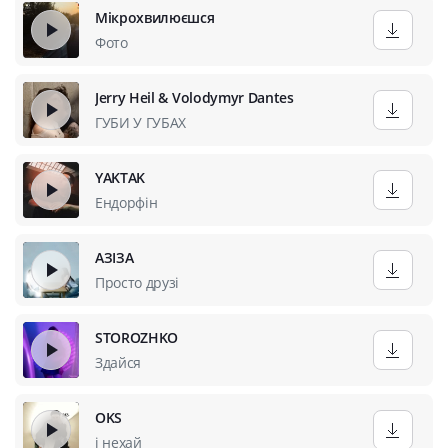
Мікрохвилюєшся
Фото
Jerry Heil & Volodymyr Dantes
ГУБИ У ГУБАХ
YAKTAK
Ендорфін
АЗІЗА
Просто друзі
STOROZHKO
Здайся
OKS
і нехай