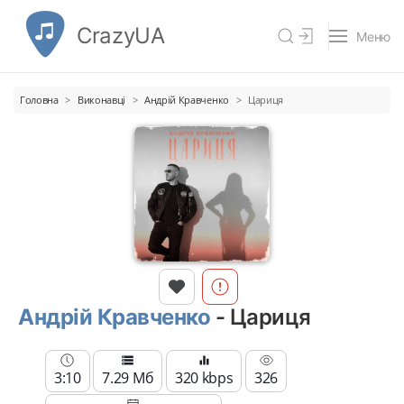
CrazyUA
Меню
Головна
Виконавці
Андрій Кравченко
Цариця
Андрій Кравченко
- Цариця
3:10
7.29 Мб
320 kbps
326