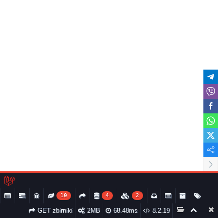
10
4
2
GET zbіrniki
2MB
68.48ms
8.2.19