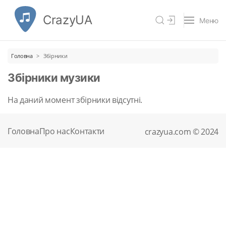
CrazyUA
Меню
Головна
Збірники
Збірники музики
На даний момент збірники відсутні.
Головна
Про нас
Контакти
crazyua.com © 2024