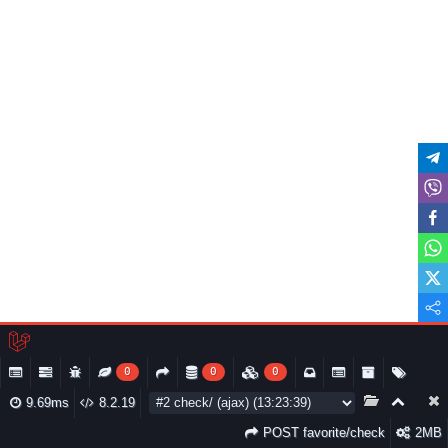
0
0
0
9.69ms
8.2.19
POST favorite/check
2MB