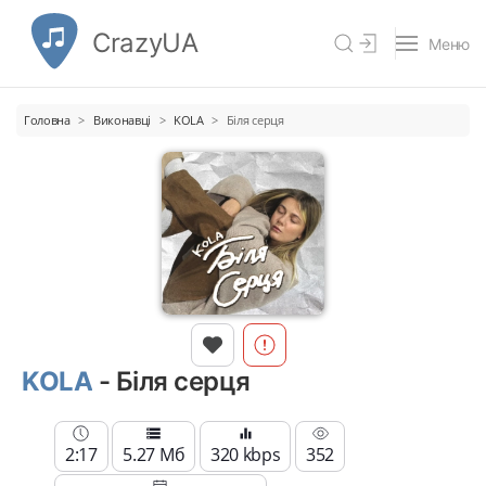
CrazyUA
Меню
Головна
Виконавці
KOLA
Біля серця
KOLA
- Біля серця
2:17
5.27 Мб
320 kbps
352