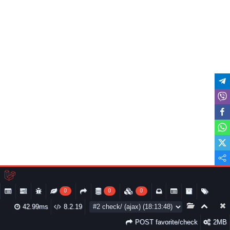
0
0
0
42.99ms
8.2.19
POST favorite/check
2MB