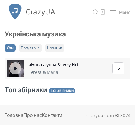
CrazyUA
Меню
Українська музика
Хіти
Популярна
Новинки
alyona alyona & Jerry Heil
Teresa & Maria
Топ збірники
ВСІ ЗБІРНИКИ
Головна
Про нас
Контакти
crazyua.com © 2024